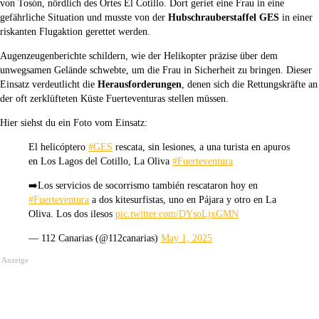
von Tosón, nördlich des Ortes El Cotillo. Dort geriet eine Frau in eine
gefährliche Situation und musste von der
Hubschrauberstaffel GES
in einer
riskanten Flugaktion gerettet werden.
Augenzeugenberichte schildern, wie der Helikopter präzise über dem
unwegsamen Gelände schwebte, um die Frau in Sicherheit zu bringen. Dieser
Einsatz verdeutlicht die
Herausforderungen
, denen sich die Rettungskräfte an
der oft zerklüfteten Küste Fuerteventuras stellen müssen.
Hier siehst du ein Foto vom Einsatz:
El helicóptero
#GES
rescata, sin lesiones, a una turista en apuros
en Los Lagos del Cotillo, La Oliva
#Fuerteventura
➡️Los servicios de socorrismo también rescataron hoy en
#Fuerteventura
a dos kitesurfistas, uno en Pájara y otro en La
Oliva. Los dos ilesos
pic.twitter.com/DYsoLjxGMN
— 112 Canarias (@112canarias)
May 1, 2025
Anzeige