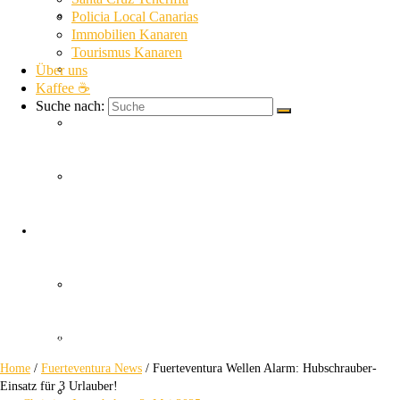
La Gomera News
Policia Local Canarias
Immobilien Kanaren
Tourismus Kanaren
Über uns
La Palma News
Kaffee ☕
Suche nach:
El Hierro News
Kanaren Allgemein
Fuerteventura Wellen
Themen
Alarm
Guardia Civil
Hubschrauber-Einsatz für 3 Urlauber!
SUC
Home
/
Fuerteventura News
/
Fuerteventura Wellen Alarm: Hubschrauber-
Einsatz für 3 Urlauber!
Policia Nacional Canarias