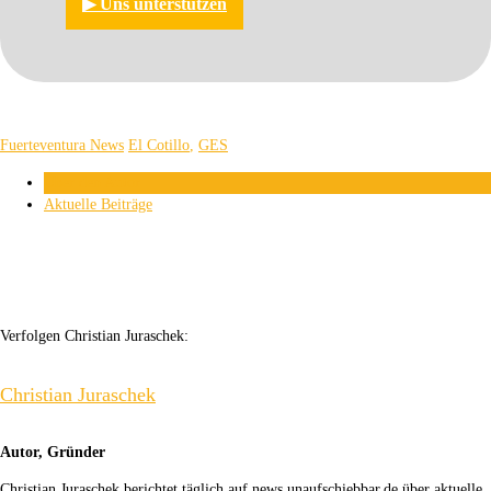
▶︎ Uns unterstützen
Fuerteventura News
El Cotillo
,
GES
Über den Autor
Aktuelle Beiträge
Verfolgen Christian Juraschek:
Christian Juraschek
Autor, Gründer
Christian Juraschek berichtet täglich auf news.unaufschiebbar.de über aktuelle