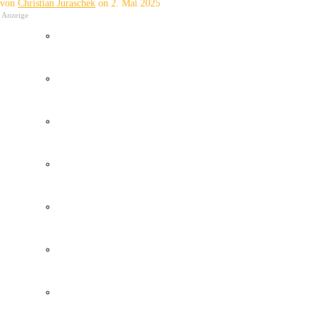
von
Christian Juraschek
on
2. Mai 2025
Anzeige
Wetter Kanaren
Kanaren Flughafen
Umweltkatastrophe Kanaren
Santa Cruz Teneriffa
Policia Local Canarias
Immobilien Kanaren
Tourismus Kanaren