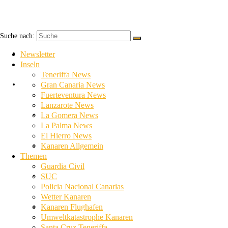
Suche nach:
Newsletter
Newsletter
Inseln
Teneriffa News
Inseln
Gran Canaria News
Fuerteventura News
Lanzarote News
Teneriffa News
La Gomera News
La Palma News
El Hierro News
Gran Canaria News
Kanaren Allgemein
Themen
Guardia Civil
Fuerteventura News
SUC
Policia Nacional Canarias
Wetter Kanaren
Lanzarote News
Kanaren Flughafen
Umweltkatastrophe Kanaren
Santa Cruz Teneriffa