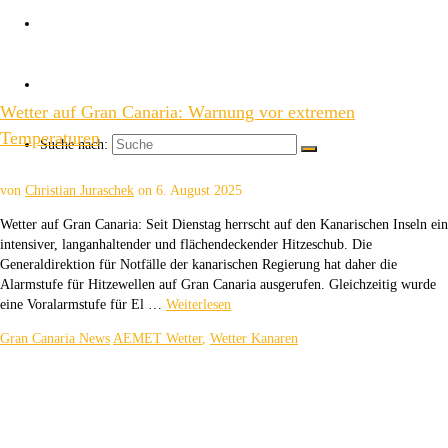
Über uns
Kaffee ☕
Wetter auf Gran Canaria: Warnung vor extremen
Temperaturen
Suche nach:
von
Christian Juraschek
on
6. August 2025
Wetter auf Gran Canaria: Seit Dienstag herrscht auf den Kanarischen Inseln ein
intensiver, langanhaltender und flächendeckender Hitzeschub. Die
Generaldirektion für Notfälle der kanarischen Regierung hat daher die
Alarmstufe für Hitzewellen auf Gran Canaria ausgerufen. Gleichzeitig wurde
eine Voralarmstufe für El …
Weiterlesen
Gran Canaria News
AEMET Wetter
,
Wetter Kanaren