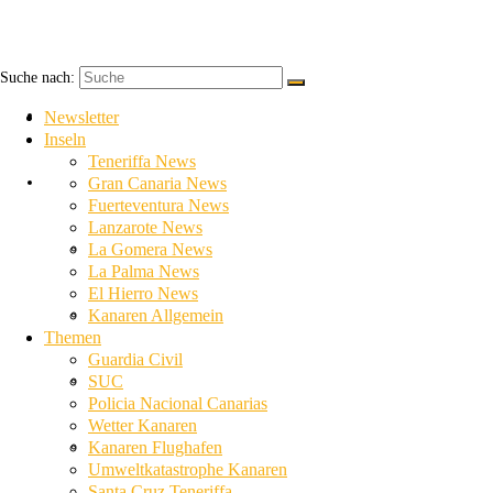
Suche nach:
Newsletter
Newsletter
Inseln
Teneriffa News
Inseln
Gran Canaria News
Fuerteventura News
Lanzarote News
Teneriffa News
La Gomera News
La Palma News
El Hierro News
Gran Canaria News
Kanaren Allgemein
Themen
Guardia Civil
Fuerteventura News
SUC
Policia Nacional Canarias
Wetter Kanaren
Lanzarote News
Kanaren Flughafen
Umweltkatastrophe Kanaren
Santa Cruz Teneriffa