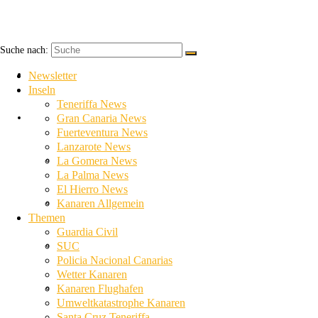
Suche nach:
Newsletter
Newsletter
Inseln
Teneriffa News
Inseln
Gran Canaria News
Fuerteventura News
Lanzarote News
Teneriffa News
La Gomera News
La Palma News
El Hierro News
Gran Canaria News
Kanaren Allgemein
Themen
Guardia Civil
Fuerteventura News
SUC
Policia Nacional Canarias
Wetter Kanaren
Lanzarote News
Kanaren Flughafen
Umweltkatastrophe Kanaren
Santa Cruz Teneriffa