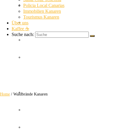
La Gomera News
Policia Local Canarias
Immobilien Kanaren
Tourismus Kanaren
Über uns
La Palma News
Kaffee ☕
Suche nach:
El Hierro News
Kanaren Allgemein
Waldbrände Kanaren
Themen
Guardia Civil
Home
/
Waldbrände Kanaren
SUC
Policia Nacional Canarias