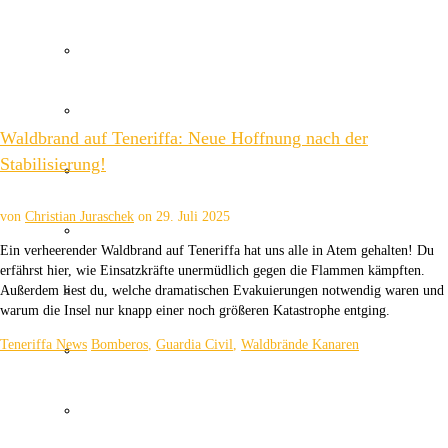
Wetter Kanaren
Kanaren Flughafen
Waldbrand auf Teneriffa: Neue Hoffnung nach der
Stabilisierung!
Umweltkatastrophe Kanaren
von
Christian Juraschek
on
29. Juli 2025
Santa Cruz Teneriffa
Ein verheerender Waldbrand auf Teneriffa hat uns alle in Atem gehalten! Du
erfährst hier, wie Einsatzkräfte unermüdlich gegen die Flammen kämpften.
Policia Local Canarias
Außerdem liest du, welche dramatischen Evakuierungen notwendig waren und
warum die Insel nur knapp einer noch größeren Katastrophe entging.
Teneriffa News
Bomberos
,
Guardia Civil
,
Waldbrände Kanaren
Immobilien Kanaren
Tourismus Kanaren