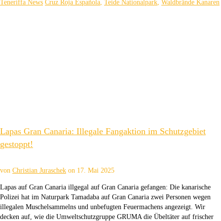
Teneriffa News
Cruz Roja Española
,
Teide Nationalpark
,
Waldbrände Kanaren
Lapas Gran Canaria: Illegale Fangaktion im Schutzgebiet
gestoppt!
von
Christian Juraschek
on
17. Mai 2025
Lapas auf Gran Canaria illgegal auf Gran Canaria gefangen: Die kanarische
Polizei hat im Naturpark Tamadaba auf Gran Canaria zwei Personen wegen
illegalen Muschelsammelns und unbefugten Feuermachens angezeigt. Wir
decken auf, wie die Umweltschutzgruppe GRUMA die Übeltäter auf frischer