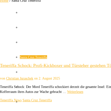
Home
/
Santa Cruz Teneriffa
Wetter Kanaren
Kanaren Flughafen
Umweltkatastrophe Kanaren
Santa Cruz Teneriffa
Teneriffa Schock: Profi-Kickboxer und Türsteher gestehen T
Policia Local Canarias
von
Christian Juraschek
on
2. August 2025
Immobilien Kanaren
Teneriffa Schock: Der Mord Teneriffa schockiert derzeit die gesamte Insel: Ei
Kofferraum ihres Autos zur Wache gebracht …
Weiterlesen
Teneriffa News
Santa Cruz Teneriffa
Tourismus Kanaren