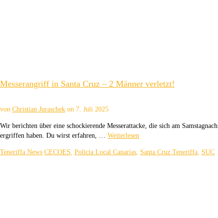
Messerangriff in Santa Cruz – 2 Männer verletzt!
von
Christian Juraschek
on
7. Juli 2025
Wir berichten über eine schockierende Messerattacke, die sich am Samstagnach
ergriffen haben. Du wirst erfahren, …
Weiterlesen
Teneriffa News
CECOES
,
Policia Local Canarias
,
Santa Cruz Teneriffa
,
SUC