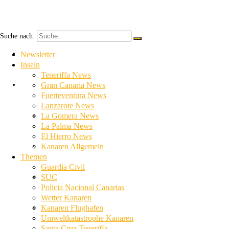
Suche nach:
Newsletter
Newsletter
Inseln
Teneriffa News
Inseln
Gran Canaria News
Fuerteventura News
Lanzarote News
Teneriffa News
La Gomera News
La Palma News
El Hierro News
Gran Canaria News
Kanaren Allgemein
Themen
Guardia Civil
Fuerteventura News
SUC
Policia Nacional Canarias
Wetter Kanaren
Lanzarote News
Kanaren Flughafen
Umweltkatastrophe Kanaren
Santa Cruz Teneriffa