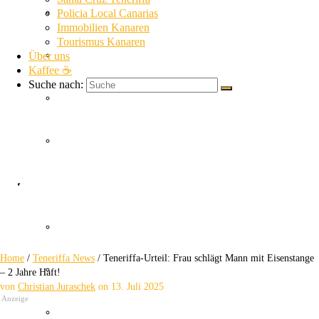
La Gomera News
Policia Local Canarias
Immobilien Kanaren
Tourismus Kanaren
Über uns
La Palma News
Kaffee ☕
Suche nach:
El Hierro News
Kanaren Allgemein
Teneriffa-Urteil
Themen
Guardia Civil
Frau schlägt Mann mit Eisenstange – 2 Jahre Haft!
Home
/
Teneriffa News
/
Teneriffa-Urteil: Frau schlägt Mann mit Eisenstange
SUC
– 2 Jahre Haft!
von
Christian Juraschek
on
13. Juli 2025
Anzeige
Policia Nacional Canarias