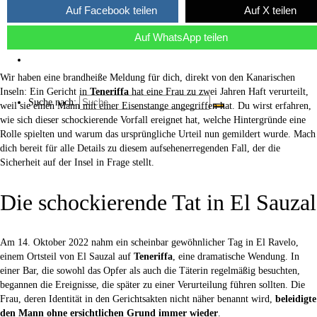
Auf Facebook teilen
Auf X teilen
Über uns
Auf WhatsApp teilen
Kaffee ☕
Wir haben eine brandheiße Meldung für dich, direkt von den Kanarischen
Inseln: Ein Gericht in
Teneriffa
hat eine Frau zu zwei Jahren Haft verurteilt,
Suche nach:
weil sie einen Mann mit einer Eisenstange angegriffen hat. Du wirst erfahren,
wie sich dieser schockierende Vorfall ereignet hat, welche Hintergründe eine
Rolle spielten und warum das ursprüngliche Urteil nun gemildert wurde. Mach
dich bereit für alle Details zu diesem aufsehenerregenden Fall, der die
Sicherheit auf der Insel in Frage stellt.
Die schockierende Tat in El Sauzal
Am 14. Oktober 2022 nahm ein scheinbar gewöhnlicher Tag in El Ravelo,
einem Ortsteil von El Sauzal auf
Teneriffa
, eine dramatische Wendung. In
einer Bar, die sowohl das Opfer als auch die Täterin regelmäßig besuchten,
begannen die Ereignisse, die später zu einer Verurteilung führen sollten. Die
Frau, deren Identität in den Gerichtsakten nicht näher benannt wird,
beleidigte
den Mann ohne ersichtlichen Grund immer wieder
.