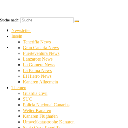
Suche nach:
Newsletter
Newsletter
Inseln
Teneriffa News
Inseln
Gran Canaria News
Fuerteventura News
Lanzarote News
Teneriffa News
La Gomera News
La Palma News
El Hierro News
Gran Canaria News
Kanaren Allgemein
Themen
Guardia Civil
Fuerteventura News
SUC
Policia Nacional Canarias
Wetter Kanaren
Lanzarote News
Kanaren Flughafen
Umweltkatastrophe Kanaren
Santa Cruz Teneriffa