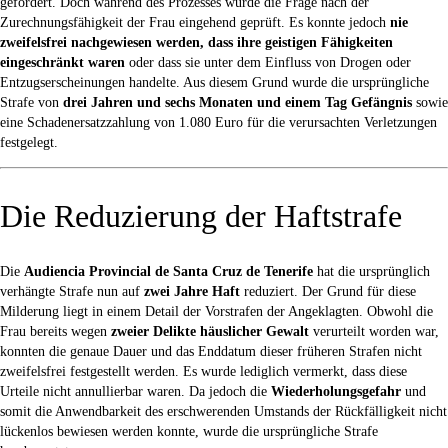
gefordert. Doch während des Prozesses wurde die Frage nach der
Zurechnungsfähigkeit der Frau eingehend geprüft. Es konnte jedoch
nie
zweifelsfrei nachgewiesen werden, dass ihre geistigen Fähigkeiten
eingeschränkt waren
oder dass sie unter dem Einfluss von Drogen oder
Entzugserscheinungen handelte. Aus diesem Grund wurde die ursprüngliche
Strafe von
drei Jahren und sechs Monaten und einem Tag Gefängnis
sowie
eine Schadenersatzzahlung von 1.080 Euro für die verursachten Verletzungen
festgelegt.
Die Reduzierung der Haftstrafe
Die
Audiencia Provincial de Santa Cruz de Tenerife
hat die ursprünglich
verhängte Strafe nun auf
zwei Jahre Haft
reduziert. Der Grund für diese
Milderung liegt in einem Detail der Vorstrafen der Angeklagten. Obwohl die
Frau bereits wegen
zweier Delikte häuslicher Gewalt
verurteilt worden war,
konnten die genaue Dauer und das Enddatum dieser früheren Strafen nicht
zweifelsfrei festgestellt werden. Es wurde lediglich vermerkt, dass diese
Urteile nicht annullierbar waren. Da jedoch die
Wiederholungsgefahr
und
somit die Anwendbarkeit des erschwerenden Umstands der Rückfälligkeit nicht
lückenlos bewiesen werden konnte, wurde die ursprüngliche Strafe