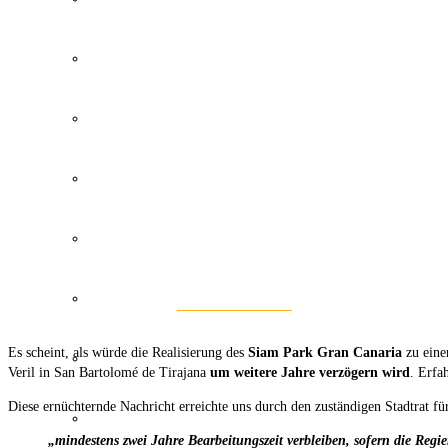
Wetter Kanaren
Kanaren Flughafen
Umweltkatastrophe Kanaren
Santa Cruz Teneriffa
Policia Local Canarias
Auf Facebook teilen
Es scheint, als würde die Realisierung des
Siam Park Gran Canaria
zu eine
Immobilien Kanaren
Veril in San Bartolomé de Tirajana
um weitere Jahre verzögern wird
. Erfa
Diese ernüchternde Nachricht erreichte uns durch den zuständigen Stadtrat fü
Tourismus Kanaren
„mindestens zwei Jahre Bearbeitungszeit verbleiben, sofern die Regi