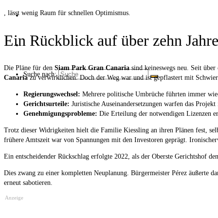
, lässt wenig Raum für schnellen Optimismus.
Über uns
Ein Rückblick auf über zehn Jahre
Kaffee ☕
Die Pläne für den
Siam Park Gran Canaria
sind keineswegs neu. Seit über 
Suche nach:
Canaria
zu verwirklichen. Doch der Weg war und ist gepflastert mit Schwier
Regierungswechsel:
Mehrere politische Umbrüche führten immer wie
Gerichtsurteile:
Juristische Auseinandersetzungen warfen das Projekt
Genehmigungsprobleme:
Die Erteilung der notwendigen Lizenzen erw
Trotz dieser Widrigkeiten hielt die Familie Kiessling an ihren Plänen fest, 
frühere Amtszeit war von Spannungen mit den Investoren geprägt. Ironischerwe
Ein entscheidender Rückschlag erfolgte 2022, als der Oberste Gerichtshof de
Dies zwang zu einer kompletten Neuplanung. Bürgermeister Pérez äußerte dar
erneut sabotieren.
Anzeige