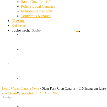
Santa Cruz Teneriffa
La Gomera News
Policia Local Canarias
Immobilien Kanaren
Tourismus Kanaren
Über uns
La Palma News
Kaffee ☕
Suche nach:
El Hierro News
Kanaren Allgemein
Siam Park Gran Canar
Themen
Guardia Civil
Eröffnung um Jahre verschoben!
Home
/
Gran Canaria News
/
Siam Park Gran Canaria – Eröffnung um Jahre 
SUC
von
Christian Juraschek
on
24. April 2025
Anzeige
Policia Nacional Canarias