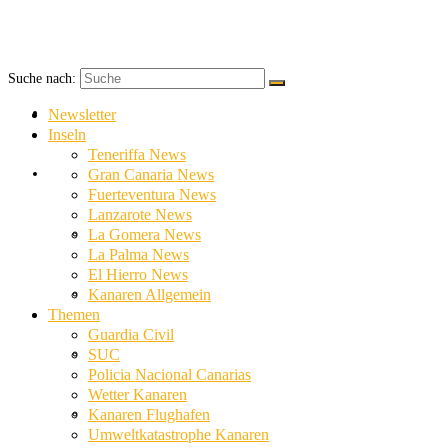
Suche nach:
Newsletter
Newsletter
Inseln
Teneriffa News
Inseln
Gran Canaria News
Fuerteventura News
Lanzarote News
Teneriffa News
La Gomera News
La Palma News
El Hierro News
Gran Canaria News
Kanaren Allgemein
Themen
Guardia Civil
Fuerteventura News
SUC
Policia Nacional Canarias
Wetter Kanaren
Lanzarote News
Kanaren Flughafen
Umweltkatastrophe Kanaren