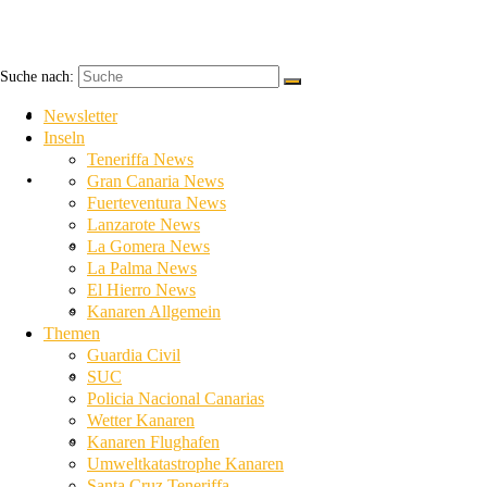
Suche nach:
Newsletter
Newsletter
Inseln
Teneriffa News
Inseln
Gran Canaria News
Fuerteventura News
Lanzarote News
Teneriffa News
La Gomera News
La Palma News
El Hierro News
Gran Canaria News
Kanaren Allgemein
Themen
Guardia Civil
Fuerteventura News
SUC
Policia Nacional Canarias
Wetter Kanaren
Lanzarote News
Kanaren Flughafen
Umweltkatastrophe Kanaren
Santa Cruz Teneriffa