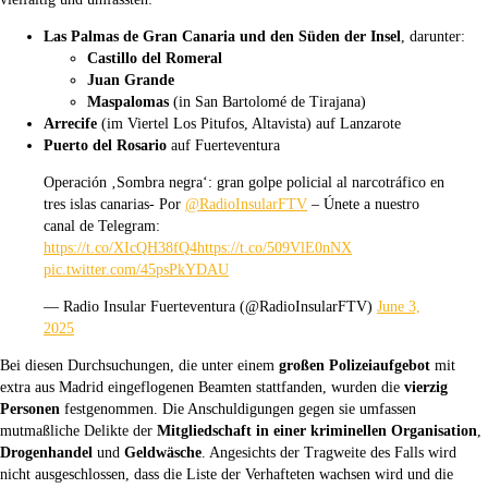
Las Palmas de Gran Canaria und den Süden der Insel
, darunter:
Castillo del Romeral
Juan Grande
Maspalomas
(in San Bartolomé de Tirajana)
Arrecife
(im Viertel Los Pitufos, Altavista) auf Lanzarote
Puerto del Rosario
auf Fuerteventura
Operación ‚Sombra negra‘: gran golpe policial al narcotráfico en
tres islas canarias- Por
@RadioInsularFTV
– Únete a nuestro
canal de Telegram:
https://t.co/XIcQH38fQ4
https://t.co/509VlE0nNX
pic.twitter.com/45psPkYDAU
— Radio Insular Fuerteventura (@RadioInsularFTV)
June 3,
2025
Bei diesen Durchsuchungen, die unter einem
großen Polizeiaufgebot
mit
extra aus Madrid eingeflogenen Beamten stattfanden, wurden die
vierzig
Personen
festgenommen. Die Anschuldigungen gegen sie umfassen
mutmaßliche Delikte der
Mitgliedschaft in einer kriminellen Organisation
,
Drogenhandel
und
Geldwäsche
. Angesichts der Tragweite des Falls wird
nicht ausgeschlossen, dass die Liste der Verhafteten wachsen wird und die