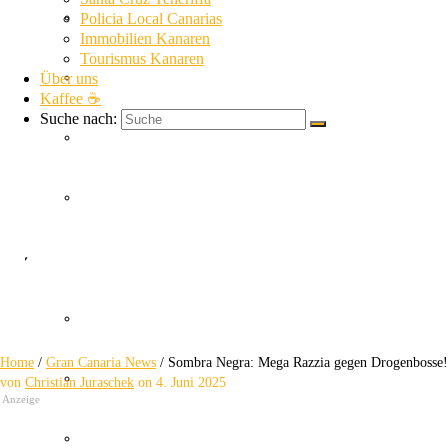
La Gomera News
Policia Local Canarias
Immobilien Kanaren
Tourismus Kanaren
Über uns
La Palma News
Kaffee ☕
Suche nach:
El Hierro News
Kanaren Allgemein
Sombra Negra
Themen
Guardia Civil
Mega Razzia gegen Drogenbosse!
Home
/
Gran Canaria News
/
Sombra Negra: Mega Razzia gegen Drogenbosse!
SUC
von
Christian Juraschek
on
4. Juni 2025
Anzeige
Policia Nacional Canarias