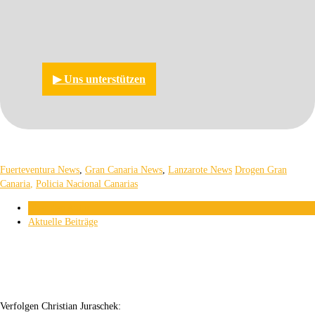
▶︎ Uns unterstützen
Fuerteventura News
,
Gran Canaria News
,
Lanzarote News
Drogen Gran
Canaria
,
Policia Nacional Canarias
Über den Autor
Aktuelle Beiträge
Verfolgen Christian Juraschek: