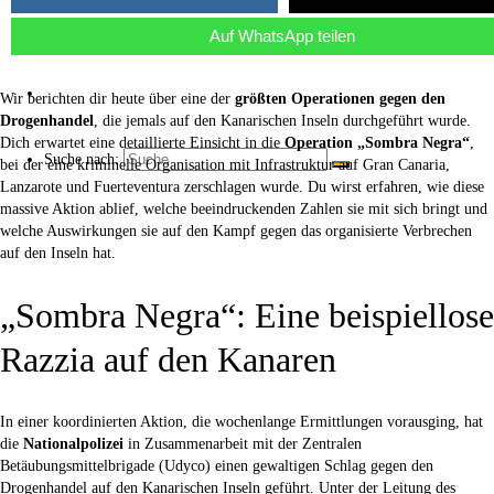
Über uns
Auf WhatsApp teilen
Kaffee ☕
Wir berichten dir heute über eine der
größten Operationen gegen den
Drogenhandel
, die jemals auf den Kanarischen Inseln durchgeführt wurde.
Dich erwartet eine detaillierte Einsicht in die
Operation „Sombra Negra“
,
Suche nach:
bei der eine kriminelle Organisation mit Infrastruktur auf Gran Canaria,
Lanzarote und Fuerteventura zerschlagen wurde. Du wirst erfahren, wie diese
massive Aktion ablief, welche beeindruckenden Zahlen sie mit sich bringt und
welche Auswirkungen sie auf den Kampf gegen das organisierte Verbrechen
auf den Inseln hat.
„Sombra Negra“: Eine beispiellose
Razzia auf den Kanaren
In einer koordinierten Aktion, die wochenlange Ermittlungen vorausging, hat
die
Nationalpolizei
in Zusammenarbeit mit der Zentralen
Betäubungsmittelbrigade (Udyco) einen gewaltigen Schlag gegen den
Drogenhandel auf den Kanarischen Inseln geführt. Unter der Leitung des