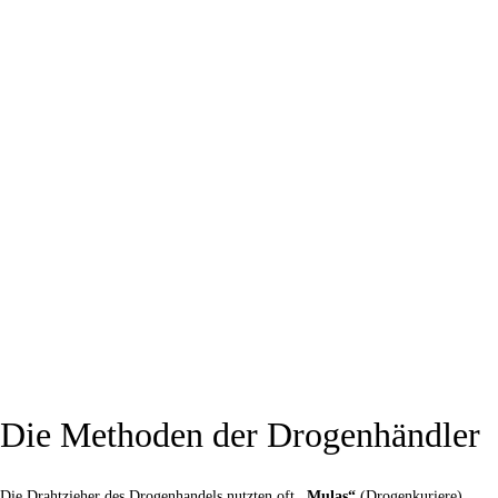
Die Methoden der Drogenhändler
Die Drahtzieher des Drogenhandels nutzten oft
„Mulas“
(Drogenkuriere),