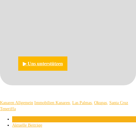
▶︎ Uns unterstützen
Kanaren Allgemein
Immobilien Kanaren
,
Las Palmas
,
Okupas
,
Santa Cruz
Teneriffa
Über den Autor
Aktuelle Beiträge