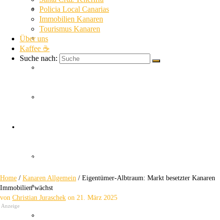
La Gomera News
Policia Local Canarias
Immobilien Kanaren
Tourismus Kanaren
Über uns
La Palma News
Kaffee ☕
Suche nach:
El Hierro News
Kanaren Allgemein
Eigentümer-Albtraum
Themen
Guardia Civil
Immer mehr besetzte Kanaren Immobilien
Home
/
Kanaren Allgemein
/
Eigentümer-Albtraum: Markt besetzter Kanaren
SUC
Immobilien wächst
von
Christian Juraschek
on
21. März 2025
Anzeige
Policia Nacional Canarias