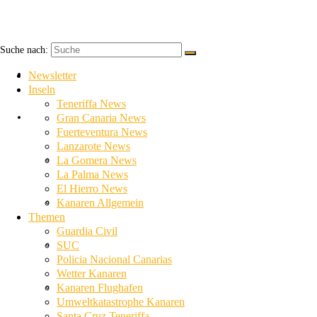
Suche nach:
Newsletter
Newsletter
Inseln
Teneriffa News
Inseln
Gran Canaria News
Fuerteventura News
Lanzarote News
Teneriffa News
La Gomera News
La Palma News
El Hierro News
Gran Canaria News
Kanaren Allgemein
Themen
Guardia Civil
Fuerteventura News
SUC
Policia Nacional Canarias
Wetter Kanaren
Lanzarote News
Kanaren Flughafen
Umweltkatastrophe Kanaren
Santa Cruz Teneriffa