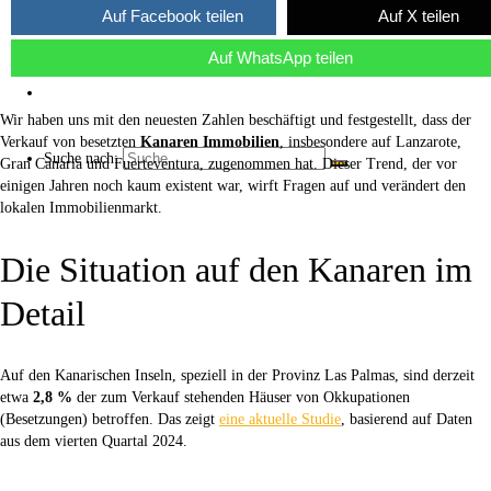
Auf Facebook teilen
Auf X teilen
Über uns
Auf WhatsApp teilen
Kaffee ☕
Wir haben uns mit den neuesten Zahlen beschäftigt und festgestellt, dass der
Verkauf von besetzten
Kanaren Immobilien
, insbesondere auf Lanzarote,
Suche nach:
Gran Canaria und Fuerteventura, zugenommen hat. Dieser Trend, der vor
einigen Jahren noch kaum existent war, wirft Fragen auf und verändert den
lokalen Immobilienmarkt.
Die Situation auf den Kanaren im
Detail
Auf den Kanarischen Inseln, speziell in der Provinz Las Palmas, sind derzeit
etwa
2,8 %
der zum Verkauf stehenden Häuser von Okkupationen
(Besetzungen) betroffen. Das zeigt
eine aktuelle Studie
, basierend auf Daten
aus dem vierten Quartal 2024.