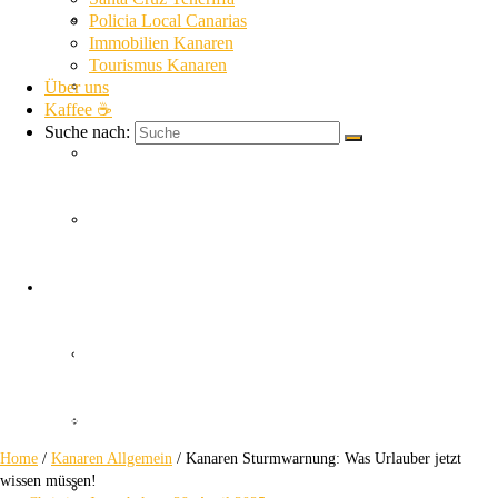
La Gomera News
Policia Local Canarias
Immobilien Kanaren
Tourismus Kanaren
Über uns
La Palma News
Kaffee ☕
Suche nach:
El Hierro News
Kanaren Allgemein
Kanaren
Themen
Sturmwarnung
Guardia Civil
Was Urlauber jetzt wissen müssen!
SUC
Home
/
Kanaren Allgemein
/
Kanaren Sturmwarnung: Was Urlauber jetzt
wissen müssen!
Policia Nacional Canarias