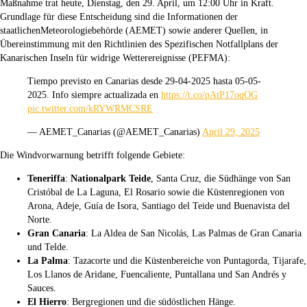
Maßnahme trat heute, Dienstag, den 29. April, um 12:00 Uhr in Kraft.
Grundlage für diese Entscheidung sind die Informationen der
staatlichenMeteorologiebehörde (AEMET) sowie anderer Quellen, in
Übereinstimmung mit den Richtlinien des Spezifischen Notfallplans der
Kanarischen Inseln für widrige Wetterereignisse (PEFMA):
Tiempo previsto en Canarias desde 29-04-2025 hasta 05-05-
2025. Info siempre actualizada en
https://t.co/pAtP17oqOG
pic.twitter.com/kRYWRMCSRE
— AEMET_Canarias (@AEMET_Canarias)
April 29, 2025
Die Windvorwarnung betrifft folgende Gebiete:
Teneriffa
:
Nationalpark Teide
, Santa Cruz, die Südhänge von San
Cristóbal de La Laguna, El Rosario sowie die Küstenregionen von
Arona, Adeje, Guía de Isora, Santiago del Teide und Buenavista del
Norte.
Gran Canaria
: La Aldea de San Nicolás, Las Palmas de Gran Canaria
und Telde.
La Palma
: Tazacorte und die Küstenbereiche von Puntagorda, Tijarafe,
Los Llanos de Aridane, Fuencaliente, Puntallana und San Andrés y
Sauces.
El Hierro
: Bergregionen und die südöstlichen Hänge.