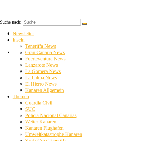
Suche nach:
Newsletter
Newsletter
Inseln
Teneriffa News
Inseln
Gran Canaria News
Fuerteventura News
Lanzarote News
Teneriffa News
La Gomera News
La Palma News
El Hierro News
Gran Canaria News
Kanaren Allgemein
Themen
Guardia Civil
Fuerteventura News
SUC
Policia Nacional Canarias
Wetter Kanaren
Lanzarote News
Kanaren Flughafen
Umweltkatastrophe Kanaren
Santa Cruz Teneriffa