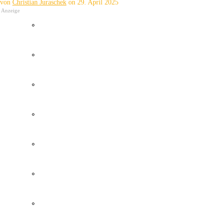
von
Christian Juraschek
on
29. April 2025
Anzeige
Wetter Kanaren
Kanaren Flughafen
Umweltkatastrophe Kanaren
Santa Cruz Teneriffa
Policia Local Canarias
Immobilien Kanaren
Tourismus Kanaren