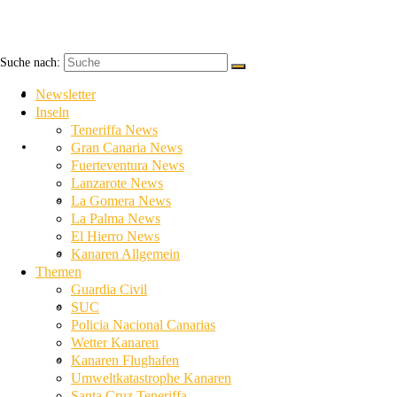
Suche nach:
Newsletter
Newsletter
Inseln
Teneriffa News
Inseln
Gran Canaria News
Fuerteventura News
Lanzarote News
Teneriffa News
La Gomera News
La Palma News
El Hierro News
Gran Canaria News
Kanaren Allgemein
Themen
Guardia Civil
Fuerteventura News
SUC
Policia Nacional Canarias
Wetter Kanaren
Lanzarote News
Kanaren Flughafen
Umweltkatastrophe Kanaren
Santa Cruz Teneriffa