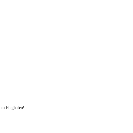
en-Schmuggel
am Flughafen!