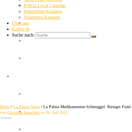
La Gomera News
Policia Local Canarias
Immobilien Kanaren
Tourismus Kanaren
Über uns
La Palma News
Kaffee ☕
Suche nach:
El Hierro News
Kanaren Allgemein
La Palma Medikament
Themen
Guardia Civil
Riesiger Fund am Flughafen!
Home
/
La Palma News
/
La Palma Medikamenten-Schmuggel: Riesiger Fund 
SUC
von
Christian Juraschek
on
30. Juli 2025
Anzeige
Policia Nacional Canarias