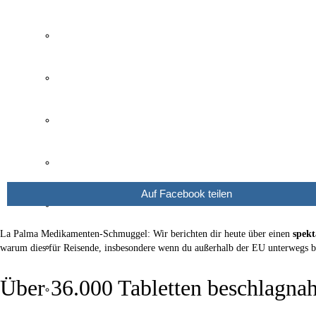
Wetter Kanaren
Kanaren Flughafen
Umweltkatastrophe Kanaren
Santa Cruz Teneriffa
Auf Facebook teilen
Policia Local Canarias
La Palma Medikamenten-Schmuggel: Wir berichten dir heute über einen
spek
Immobilien Kanaren
warum dies für Reisende, insbesondere wenn du außerhalb der EU unterwegs bis
Über 36.000 Tabletten beschlagna
Tourismus Kanaren