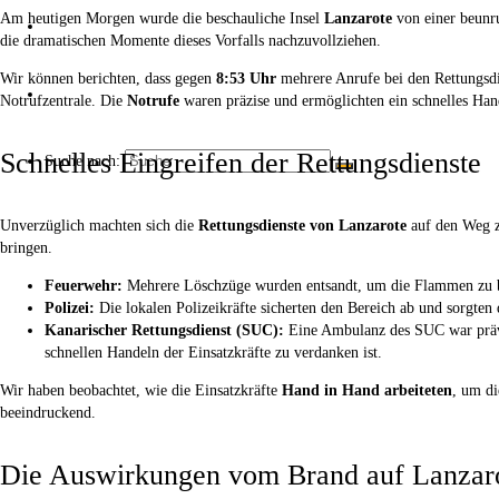
Am heutigen Morgen wurde die beschauliche Insel
Lanzarote
von einer beunru
Über uns
die dramatischen Momente dieses Vorfalls nachzuvollziehen.
Wir können berichten, dass gegen
8:53 Uhr
mehrere Anrufe bei den Rettungsdi
Kaffee ☕
Notrufzentrale. Die
Notrufe
waren präzise und ermöglichten ein schnelles Hand
Schnelles Eingreifen der Rettungsdienste
Suche nach:
Unverzüglich machten sich die
Rettungsdienste von Lanzarote
auf den Weg zu
bringen.
Feuerwehr:
Mehrere Löschzüge wurden entsandt, um die Flammen zu be
Polizei:
Die lokalen Polizeikräfte sicherten den Bereich ab und sorgten 
Kanarischer Rettungsdienst (SUC):
Eine Ambulanz des SUC war präven
schnellen Handeln der Einsatzkräfte zu verdanken ist.
Wir haben beobachtet, wie die Einsatzkräfte
Hand in Hand arbeiteten
, um d
beeindruckend.
Die Auswirkungen vom Brand auf Lanzar