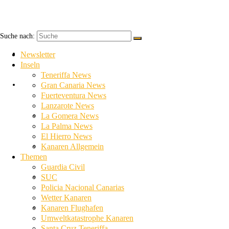
Suche nach:
Newsletter
Newsletter
Inseln
Teneriffa News
Inseln
Gran Canaria News
Fuerteventura News
Lanzarote News
Teneriffa News
La Gomera News
La Palma News
El Hierro News
Gran Canaria News
Kanaren Allgemein
Themen
Guardia Civil
Fuerteventura News
SUC
Policia Nacional Canarias
Wetter Kanaren
Lanzarote News
Kanaren Flughafen
Umweltkatastrophe Kanaren
Santa Cruz Teneriffa