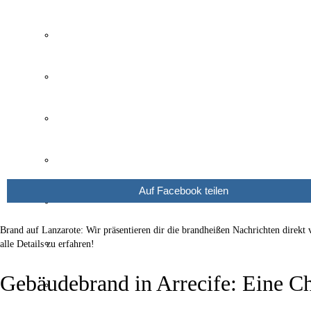
Wetter Kanaren
Kanaren Flughafen
Umweltkatastrophe Kanaren
Santa Cruz Teneriffa
Auf Facebook teilen
Policia Local Canarias
Brand auf Lanzarote: Wir präsentieren dir die brandheißen Nachrichten direkt 
Immobilien Kanaren
alle Details zu erfahren!
Gebäudebrand in Arrecife: Eine Ch
Tourismus Kanaren