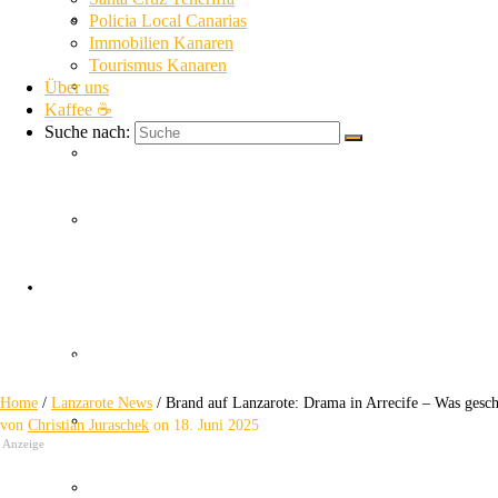
La Gomera News
Policia Local Canarias
Immobilien Kanaren
Tourismus Kanaren
Über uns
La Palma News
Kaffee ☕
Suche nach:
El Hierro News
Kanaren Allgemein
Brand auf Lanzarote
Themen
Guardia Civil
Drama in Arrecife – Was geschah wirklich?
Home
/
Lanzarote News
/
Brand auf Lanzarote: Drama in Arrecife – Was gesch
SUC
von
Christian Juraschek
on
18. Juni 2025
Anzeige
Policia Nacional Canarias