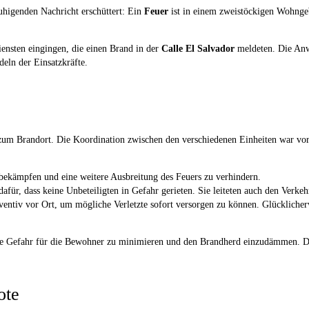
higenden Nachricht erschüttert: Ein
Feuer
ist in einem zweistöckigen Wohngeb
ensten eingingen, die einen Brand in der
Calle El Salvador
meldeten. Die Anw
eln der Einsatzkräfte.
m Brandort. Die Koordination zwischen den verschiedenen Einheiten war vorbil
kämpfen und eine weitere Ausbreitung des Feuers zu verhindern.
dafür, dass keine Unbeteiligten in Gefahr gerieten. Sie leiteten auch den Verk
tiv vor Ort, um mögliche Verletzte sofort versorgen zu können. Glücklicherw
ie Gefahr für die Bewohner zu minimieren und den Brandherd einzudämmen. Di
ote