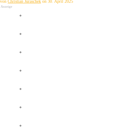
von
Christian Juraschek
on
30. April 2025
Anzeige
Wetter Kanaren
Kanaren Flughafen
Umweltkatastrophe Kanaren
Santa Cruz Teneriffa
Policia Local Canarias
Immobilien Kanaren
Tourismus Kanaren