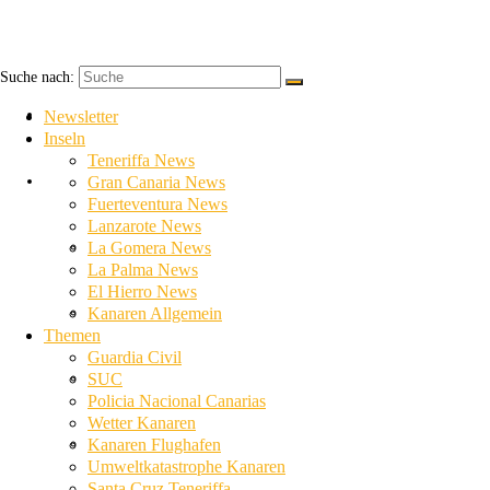
Suche nach:
Newsletter
Newsletter
Inseln
Teneriffa News
Inseln
Gran Canaria News
Fuerteventura News
Lanzarote News
Teneriffa News
La Gomera News
La Palma News
El Hierro News
Gran Canaria News
Kanaren Allgemein
Themen
Guardia Civil
Fuerteventura News
SUC
Policia Nacional Canarias
Wetter Kanaren
Lanzarote News
Kanaren Flughafen
Umweltkatastrophe Kanaren
Santa Cruz Teneriffa