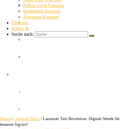
La Gomera News
Policia Local Canarias
Immobilien Kanaren
Tourismus Kanaren
Über uns
La Palma News
Kaffee ☕
Suche nach:
El Hierro News
Kanaren Allgemein
Lanzarote Taxi
Themen
Revolution
Guardia Civil
Digitale Wende für besseren Service!
SUC
Home
/
Lanzarote News
/
Lanzarote Taxi Revolution: Digitale Wende für
besseren Service!
Policia Nacional Canarias