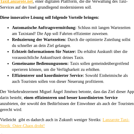
TaxiLanzarote.net
, einer digitalen Plattform, die die Verwaltung des Taxi-
Services auf der Insel grundlegend modernisieren soll.
Diese innovative Lösung soll folgende Vorteile bringen:
Automatische Auftragsvermittlung:
Schluss mit langen Wartezeiten
am Taxistand! Die App soll Fahrten effizienter zuweisen.
Reduzierung der Wartezeiten:
Durch die optimierte Zuteilung sollst
du schneller an dein Ziel gelangen.
Echtzeit-Informationen für Nutzer:
Du erhältst Auskunft über die
voraussichtliche Ankunftszeit deines Taxis.
Gemeinsame Bedienungszonen:
Taxis sollen gemeindeübergreifend
operieren können, um die Verfügbarkeit zu erhöhen.
Effizienterer und koordinierter Service:
Sowohl Einheimische als
auch Touristen sollen von dieser Neuerung profitieren.
Der Verkehrsdezernent Miguel Ángel Jiménez betonte, dass das Ziel dieser App
darin besteht,
einen effizienteren und besser koordinierten Service
anzubieten, der sowohl den Bedürfnissen der Einwohner als auch der Touristen
gerecht wird.
Vielleicht gibt es dadurch auch in Zukunft weniger Streiks:
Lanzarote Taxi-
Streik: Oster-Chaos droht!