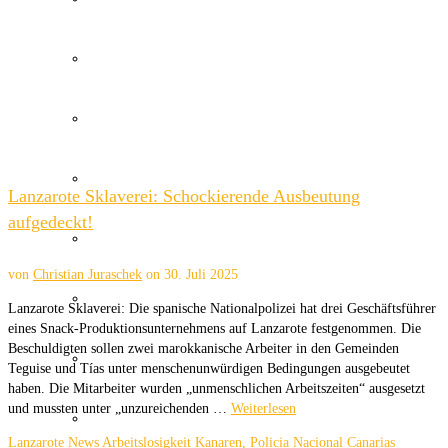
Wetter Kanaren
Kanaren Flughafen
Umweltkatastrophe Kanaren
Lanzarote Sklaverei: Schockierende Ausbeutung
aufgedeckt!
Santa Cruz Teneriffa
von
Christian Juraschek
on
30. Juli 2025
Policia Local Canarias
Lanzarote Sklaverei: Die spanische Nationalpolizei hat drei Geschäftsführer
eines Snack-Produktionsunternehmens auf Lanzarote festgenommen. Die
Beschuldigten sollen zwei marokkanische Arbeiter in den Gemeinden
Immobilien Kanaren
Teguise und Tías unter menschenunwürdigen Bedingungen ausgebeutet
haben. Die Mitarbeiter wurden „unmenschlichen Arbeitszeiten“ ausgesetzt
und mussten unter „unzureichenden …
Weiterlesen
Tourismus Kanaren
Lanzarote News
Arbeitslosigkeit Kanaren
,
Policia Nacional Canarias