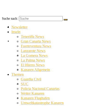
Suche nach:
Newsletter
Newsletter
Inseln
Teneriffa News
Inseln
Gran Canaria News
Fuerteventura News
Lanzarote News
Teneriffa News
La Gomera News
La Palma News
El Hierro News
Gran Canaria News
Kanaren Allgemein
Themen
Guardia Civil
Fuerteventura News
SUC
Policia Nacional Canarias
Wetter Kanaren
Lanzarote News
Kanaren Flughafen
Umweltkatastrophe Kanaren