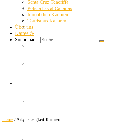
Santa Cruz Teneriffa
La Gomera News
Policia Local Canarias
Immobilien Kanaren
Tourismus Kanaren
Über uns
La Palma News
Kaffee ☕
Suche nach:
El Hierro News
Kanaren Allgemein
Arbeitslosigkeit
Themen
Kanaren
Guardia Civil
Home
/
Arbeitslosigkeit Kanaren
SUC
Policia Nacional Canarias