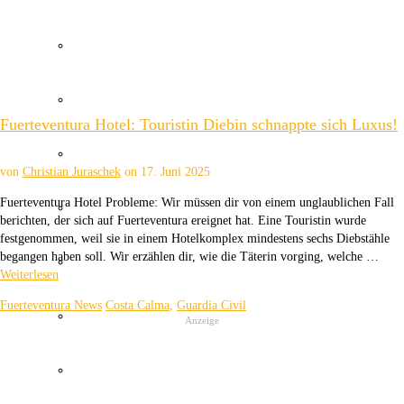
Wetter Kanaren
Kanaren Flughafen
Fuerteventura Hotel: Touristin Diebin schnappte sich Luxus!
Umweltkatastrophe Kanaren
von
Christian Juraschek
on
17. Juni 2025
Fuerteventura Hotel Probleme: Wir müssen dir von einem unglaublichen Fall
Santa Cruz Teneriffa
berichten, der sich auf Fuerteventura ereignet hat. Eine Touristin wurde
festgenommen, weil sie in einem Hotelkomplex mindestens sechs Diebstähle
begangen haben soll. Wir erzählen dir, wie die Täterin vorging, welche …
Policia Local Canarias
Weiterlesen
Fuerteventura News
Costa Calma
,
Guardia Civil
Immobilien Kanaren
Anzeige
Tourismus Kanaren