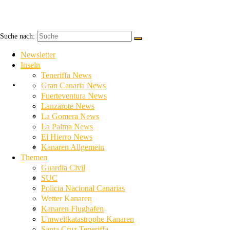
Suche nach:
Newsletter
Newsletter
Inseln
Teneriffa News
Inseln
Gran Canaria News
Fuerteventura News
Lanzarote News
Teneriffa News
La Gomera News
La Palma News
El Hierro News
Gran Canaria News
Kanaren Allgemein
Themen
Guardia Civil
Fuerteventura News
SUC
Policia Nacional Canarias
Wetter Kanaren
Lanzarote News
Kanaren Flughafen
Umweltkatastrophe Kanaren
Santa Cruz Teneriffa