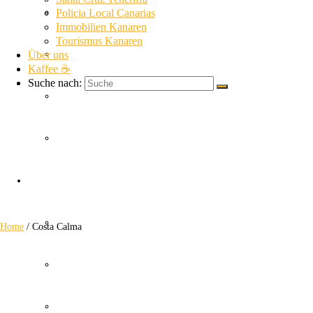
La Gomera News
Policia Local Canarias
Immobilien Kanaren
Tourismus Kanaren
Über uns
La Palma News
Kaffee ☕
Suche nach:
El Hierro News
Kanaren Allgemein
Costa Calma
Themen
Guardia Civil
Home
/
Costa Calma
SUC
Policia Nacional Canarias