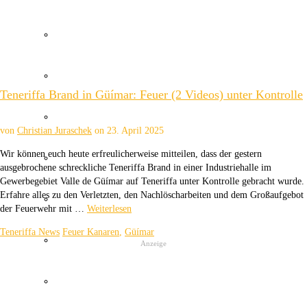
Wetter Kanaren
Kanaren Flughafen
Teneriffa Brand in Güímar: Feuer (2 Videos) unter Kontrolle
Umweltkatastrophe Kanaren
von
Christian Juraschek
on
23. April 2025
Wir können euch heute erfreulicherweise mitteilen, dass der gestern
Santa Cruz Teneriffa
ausgebrochene schreckliche Teneriffa Brand in einer Industriehalle im
Gewerbegebiet Valle de Güímar auf Teneriffa unter Kontrolle gebracht wurde.
Erfahre alles zu den Verletzten, den Nachlöscharbeiten und dem Großaufgebot
Policia Local Canarias
der Feuerwehr mit …
Weiterlesen
Teneriffa News
Feuer Kanaren
,
Güímar
Immobilien Kanaren
Anzeige
Tourismus Kanaren