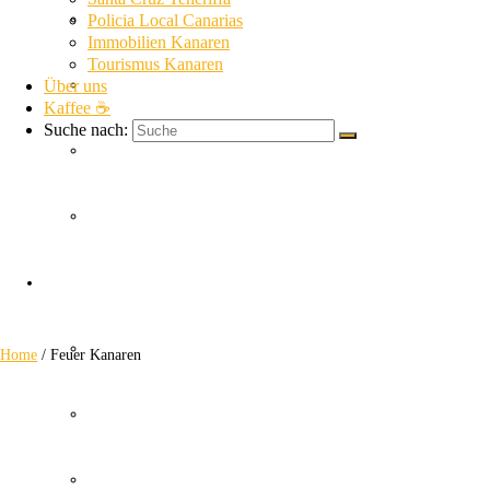
La Gomera News
Policia Local Canarias
Immobilien Kanaren
Tourismus Kanaren
Über uns
La Palma News
Kaffee ☕
Suche nach:
El Hierro News
Kanaren Allgemein
Feuer Kanaren
Themen
Guardia Civil
Home
/
Feuer Kanaren
SUC
Policia Nacional Canarias