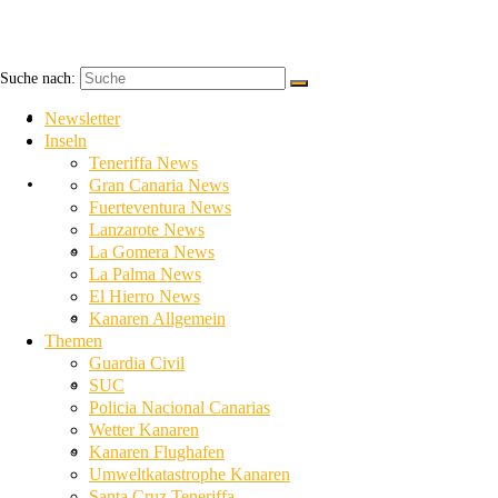
Suche nach:
Newsletter
Newsletter
Inseln
Teneriffa News
Inseln
Gran Canaria News
Fuerteventura News
Lanzarote News
Teneriffa News
La Gomera News
La Palma News
El Hierro News
Gran Canaria News
Kanaren Allgemein
Themen
Guardia Civil
Fuerteventura News
SUC
Policia Nacional Canarias
Wetter Kanaren
Lanzarote News
Kanaren Flughafen
Umweltkatastrophe Kanaren
Santa Cruz Teneriffa