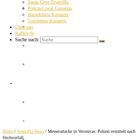
Santa Cruz Teneriffa
La Gomera News
Policia Local Canarias
Immobilien Kanaren
Tourismus Kanaren
Über uns
La Palma News
Kaffee ☕
Suche nach:
El Hierro News
Kanaren Allgemein
Messerattacke in
Themen
Veronicas
Guardia Civil
Polizei ermittelt nach Stichvorfall
SUC
Home
/
Teneriffa News
/
Messerattacke in Veronicas: Polizei ermittelt nach
Stichvorfall
Policia Nacional Canarias