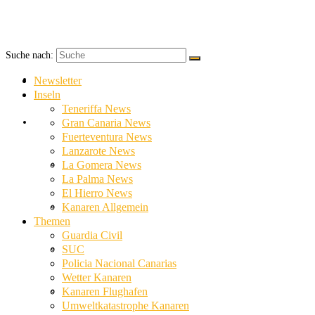
Suche nach:
Newsletter
Newsletter
Inseln
Teneriffa News
Inseln
Gran Canaria News
Fuerteventura News
Lanzarote News
Teneriffa News
La Gomera News
La Palma News
El Hierro News
Gran Canaria News
Kanaren Allgemein
Themen
Guardia Civil
Fuerteventura News
SUC
Policia Nacional Canarias
Wetter Kanaren
Lanzarote News
Kanaren Flughafen
Umweltkatastrophe Kanaren