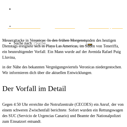
Über uns
Kaffee ☕
Auf Facebook teilen
Auf X teilen
Auf WhatsApp teilen
Messerattacke in Veronicas: In den frühen Morgenstunden des heutigen
Suche nach:
Dienstags ereignete sich in Playa Las Americas, im Süden von Teneriffa,
ein beunruhigender Vorfall. Ein Mann wurde auf der Avenida Rafael Puig
Lluvina,
in der Nähe des bekannten Vergnügungsviertels Veronicas niedergestochen.
Wir informieren dich über die aktuellen Entwicklungen.
Der Vorfall im Detail
Gegen 4:50 Uhr erreichte die Notrufzentrale (CECOES) ein Anruf, der von
einem schweren Zwischenfall berichtete. Sofort wurden ein Rettungswagen
des SUC (Servicio de Urgencias Canario) und Beamte der Nationalpolizei
zum Einsatzort entsandt.