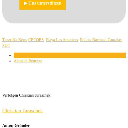
▶︎ Uns unterstützen
Teneriffa News
CECOES
,
Playa Las Americas
,
Policia Nacional Canarias
,
SUC
Über den Autor
Aktuelle Beiträge
Verfolgen Christian Juraschek:
Christian Juraschek
Autor, Gründer