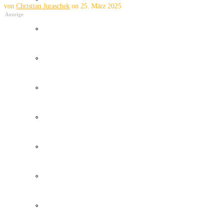
von
Christian Juraschek
on
25. März 2025
Anzeige
Wetter Kanaren
Kanaren Flughafen
Umweltkatastrophe Kanaren
Santa Cruz Teneriffa
Policia Local Canarias
Immobilien Kanaren
Tourismus Kanaren