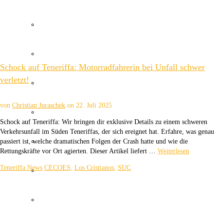
Wetter Kanaren
Kanaren Flughafen
Schock auf Teneriffa: Motorradfahrerin bei Unfall schwer
verletzt!
Umweltkatastrophe Kanaren
von
Christian Juraschek
on
22. Juli 2025
Santa Cruz Teneriffa
Schock auf Teneriffa: Wir bringen dir exklusive Details zu einem schweren
Verkehrsunfall im Süden Teneriffas, der sich ereignet hat. Erfahre, was genau
Policia Local Canarias
passiert ist, welche dramatischen Folgen der Crash hatte und wie die
Rettungskräfte vor Ort agierten. Dieser Artikel liefert …
Weiterlesen
Teneriffa News
CECOES
,
Los Cristianos
,
SUC
Immobilien Kanaren
Tourismus Kanaren