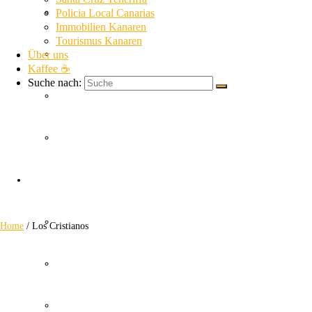
La Gomera News
Policia Local Canarias
Immobilien Kanaren
Tourismus Kanaren
Über uns
La Palma News
Kaffee ☕
Suche nach:
El Hierro News
Kanaren Allgemein
Los Cristianos
Themen
Guardia Civil
Home
/
Los Cristianos
SUC
Policia Nacional Canarias