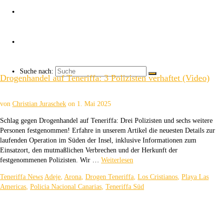
Über uns
Kaffee ☕
Suche nach:
Drogenhandel auf Teneriffa: 3 Polizisten verhaftet (Video)
von
Christian Juraschek
on
1. Mai 2025
Schlag gegen Drogenhandel auf Teneriffa: Drei Polizisten und sechs weitere
Personen festgenommen! Erfahre in unserem Artikel die neuesten Details zur
laufenden Operation im Süden der Insel, inklusive Informationen zum
Einsatzort, den mutmaßlichen Verbrechen und der Herkunft der
festgenommenen Polizisten. Wir …
Weiterlesen
Teneriffa News
Adeje
,
Arona
,
Drogen Teneriffa
,
Los Cristianos
,
Playa Las
Americas
,
Policia Nacional Canarias
,
Teneriffa Süd