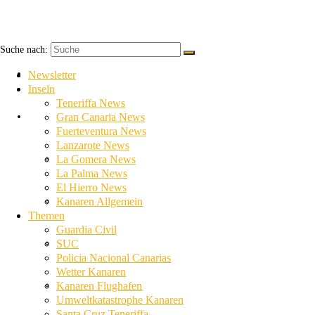
Suche nach:
Newsletter
Newsletter
Inseln
Teneriffa News
Inseln
Gran Canaria News
Fuerteventura News
Lanzarote News
Teneriffa News
La Gomera News
La Palma News
El Hierro News
Gran Canaria News
Kanaren Allgemein
Themen
Guardia Civil
Fuerteventura News
SUC
Policia Nacional Canarias
Wetter Kanaren
Lanzarote News
Kanaren Flughafen
Umweltkatastrophe Kanaren
Santa Cruz Teneriffa