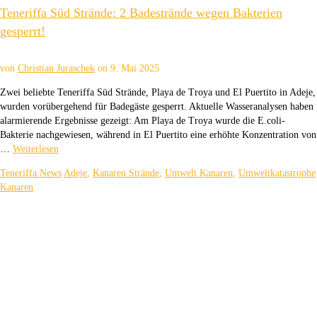
Teneriffa Süd Strände: 2 Badestrände wegen Bakterien
gesperrt!
von
Christian Juraschek
on
9. Mai 2025
Zwei beliebte Teneriffa Süd Strände, Playa de Troya und El Puertito in Adeje,
wurden vorübergehend für Badegäste gesperrt. Aktuelle Wasseranalysen haben
alarmierende Ergebnisse gezeigt: Am Playa de Troya wurde die E.coli-
Bakterie nachgewiesen, während in El Puertito eine erhöhte Konzentration von
…
Weiterlesen
Teneriffa News
Adeje
,
Kanaren Strände
,
Umwelt Kanaren
,
Umweltkatastrophe
Kanaren