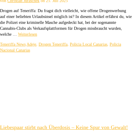
von
Christian Juraschek
on
25. Juli 2025
Drogen auf Teneriffa: Du fragst dich vielleicht, wie offene Drogenwerbung
auf einer beliebten Urlaubsinsel möglich ist? In diesem Artikel erfährst du, wie
die Polizei eine kriminelle Masche aufgedeckt hat, bei der sogenannte
Cannabis-Clubs als Verkaufsplattformen für Drogen missbraucht wurden,
welche …
Weiterlesen
Teneriffa News
Adeje
,
Drogen Teneriffa
,
Policia Local Canarias
,
Policia
Nacional Canarias
Liebespaar stirbt nach Überdosis – Keine Spur von Gewalt!