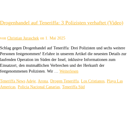
Drogenhandel auf Teneriffa: 3 Polizisten verhaftet (Video)
von
Christian Juraschek
on
1. Mai 2025
Schlag gegen Drogenhandel auf Teneriffa: Drei Polizisten und sechs weitere
Personen festgenommen! Erfahre in unserem Artikel die neuesten Details zur
laufenden Operation im Süden der Insel, inklusive Informationen zum
Einsatzort, den mutmaßlichen Verbrechen und der Herkunft der
festgenommenen Polizisten. Wir …
Weiterlesen
Teneriffa News
Adeje
,
Arona
,
Drogen Teneriffa
,
Los Cristianos
,
Playa Las
Americas
,
Policia Nacional Canarias
,
Teneriffa Süd