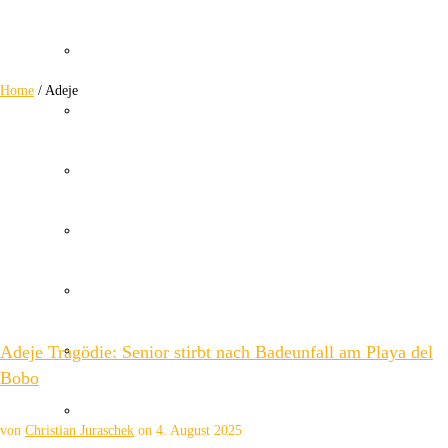
halten dich stets informiert. Erfahre alles Wichtige über Adeje und
verpasse keine Neuigkeiten aus dieser vielseitigen Region im Süden
Wetter Kanaren
Teneriffas.
Home
/
Adeje
Kanaren Flughafen
Umweltkatastrophe Kanaren
Santa Cruz Teneriffa
Policia Local Canarias
Adeje Tragödie: Senior stirbt nach Badeunfall am Playa del
Immobilien Kanaren
Bobo
Tourismus Kanaren
von
Christian Juraschek
on
4. August 2025