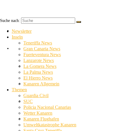
Suche nach:
Newsletter
Newsletter
Inseln
Teneriffa News
Inseln
Gran Canaria News
Fuerteventura News
Lanzarote News
Teneriffa News
La Gomera News
La Palma News
El Hierro News
Gran Canaria News
Kanaren Allgemein
Themen
Guardia Civil
Fuerteventura News
SUC
Policia Nacional Canarias
Wetter Kanaren
Lanzarote News
Kanaren Flughafen
Umweltkatastrophe Kanaren
Santa Cruz Teneriffa