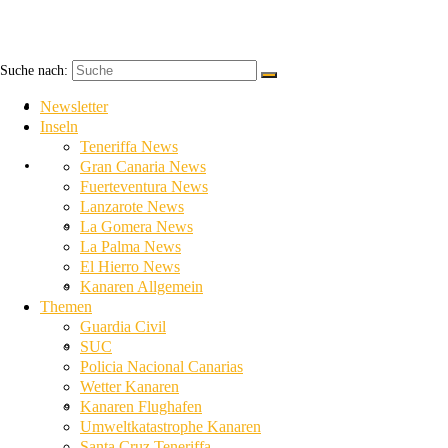
Suche nach:
Newsletter
Newsletter
Inseln
Teneriffa News
Inseln
Gran Canaria News
Fuerteventura News
Lanzarote News
Teneriffa News
La Gomera News
La Palma News
El Hierro News
Gran Canaria News
Kanaren Allgemein
Themen
Guardia Civil
Fuerteventura News
SUC
Policia Nacional Canarias
Wetter Kanaren
Lanzarote News
Kanaren Flughafen
Umweltkatastrophe Kanaren
Santa Cruz Teneriffa