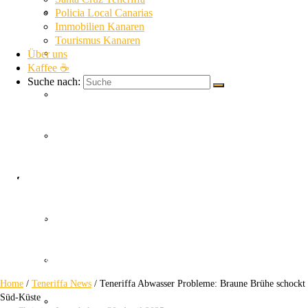
La Gomera News
Policia Local Canarias
Immobilien Kanaren
Tourismus Kanaren
Über uns
La Palma News
Kaffee ☕
Suche nach:
El Hierro News
Kanaren Allgemein
Teneriffa Abwasser
Themen
Probleme
Guardia Civil
Braune Brühe schockt Süd-Küste
SUC
Home
/
Teneriffa News
/
Teneriffa Abwasser Probleme: Braune Brühe schockt
Süd-Küste
Policia Nacional Canarias