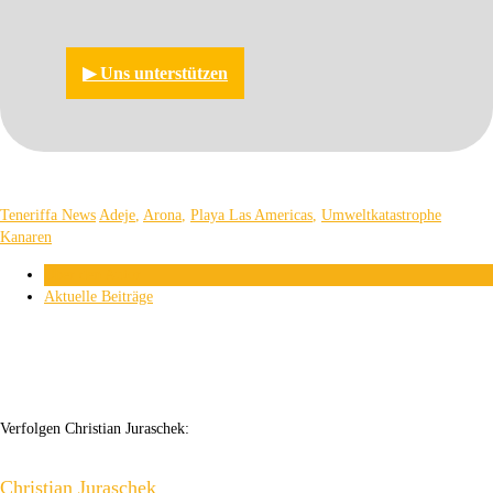
▶︎ Uns unterstützen
Teneriffa News
Adeje
,
Arona
,
Playa Las Americas
,
Umweltkatastrophe
Kanaren
Über den Autor
Aktuelle Beiträge
Verfolgen Christian Juraschek:
Christian Juraschek