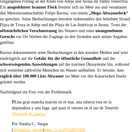
vergangenen Freitag an der Küste von Adeje und Arona im Süden Teneriffas.
Ein
ausgedehnter brauner Fleck
breitete sich im Meer aus und veranlasste
den Meereswissenschaftler Felipe Ravina, von einem
„Mega-Abwasserleck“
zu sprechen. Seine Beobachtungen betrafen insbesondere den beliebten Strand
Playa de Troya in Adeje und die Playa de Las Américas in Arona. Trotz der
offensichtlichen Verschmutzung
des Wassers und eines
unangenehmen
Geruchs
vor Ort blieben die Zugänge zu den Stränden nach seinen Angaben
geöffnet.
Ravina dokumentierte seine Beobachtungen in den sozialen Medien und wies
eindringlich auf die
Gefahr für die öffentliche Gesundheit
und die
schwerwiegenden Auswirkungen
auf die marinen Ökosysteme hin, während
sich weiterhin zahlreiche Menschen im Wasser aufhielten. Er betonte, dass
täglich über 100.000 Liter Abwasser
ins Meer vor den Kanarischen Inseln
geleitet werden.
Nachfolgend ein Foto von der Problematik:
❗️❗️Una gran mancha marrón en el mar, una tubería rota en la
depuradora y una fuga: qué pasó el viernes en el sur de Tenerife
#Tenerife
#Canarias
Por Natalia G. Vargas
(
@nataliag_vargas
)
https://t.co/lPZq0KYD5t