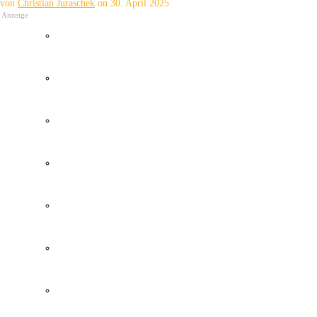
von
Christian Juraschek
on
30. April 2025
Anzeige
Wetter Kanaren
Kanaren Flughafen
Umweltkatastrophe Kanaren
Santa Cruz Teneriffa
Policia Local Canarias
Immobilien Kanaren
Tourismus Kanaren