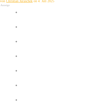
von
Christian Juraschek
on
4. Juli 2025
Anzeige
Wetter Kanaren
Kanaren Flughafen
Umweltkatastrophe Kanaren
Santa Cruz Teneriffa
Policia Local Canarias
Immobilien Kanaren
Tourismus Kanaren