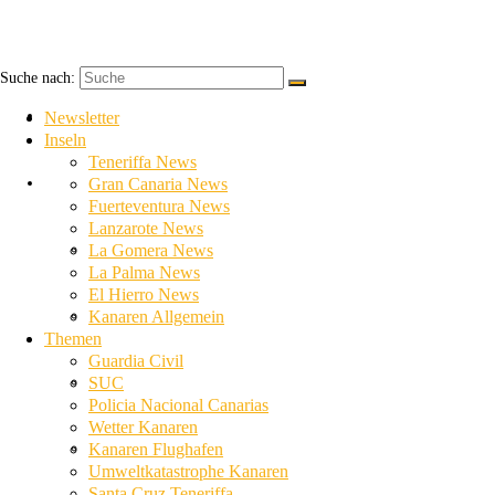
Suche nach:
Newsletter
Newsletter
Inseln
Teneriffa News
Inseln
Gran Canaria News
Fuerteventura News
Lanzarote News
Teneriffa News
La Gomera News
La Palma News
El Hierro News
Gran Canaria News
Kanaren Allgemein
Themen
Guardia Civil
Fuerteventura News
SUC
Policia Nacional Canarias
Wetter Kanaren
Lanzarote News
Kanaren Flughafen
Umweltkatastrophe Kanaren
Santa Cruz Teneriffa