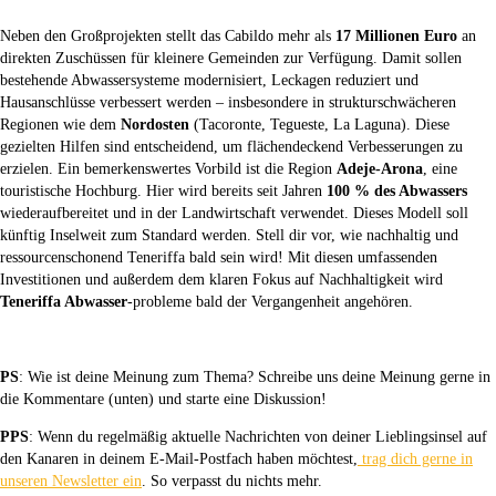
Neben den Großprojekten stellt das Cabildo mehr als
17 Millionen Euro
an
direkten Zuschüssen für kleinere Gemeinden zur Verfügung. Damit sollen
bestehende Abwassersysteme modernisiert, Leckagen reduziert und
Hausanschlüsse verbessert werden – insbesondere in strukturschwächeren
Regionen wie dem
Nordosten
(Tacoronte, Tegueste, La Laguna). Diese
gezielten Hilfen sind entscheidend, um flächendeckend Verbesserungen zu
erzielen. Ein bemerkenswertes Vorbild ist die Region
Adeje-Arona
, eine
touristische Hochburg. Hier wird bereits seit Jahren
100 % des Abwassers
wiederaufbereitet und in der Landwirtschaft verwendet. Dieses Modell soll
künftig Inselweit zum Standard werden. Stell dir vor, wie nachhaltig und
ressourcenschonend Teneriffa bald sein wird! Mit diesen umfassenden
Investitionen und außerdem dem klaren Fokus auf Nachhaltigkeit wird
Teneriffa Abwasser
-probleme bald der Vergangenheit angehören.
PS
: Wie ist deine Meinung zum Thema? Schreibe uns deine Meinung gerne in
die Kommentare (unten) und starte eine Diskussion!
PPS
: Wenn du regelmäßig aktuelle Nachrichten von deiner Lieblingsinsel auf
den Kanaren in deinem E-Mail-Postfach haben möchtest,
trag dich gerne in
unseren Newsletter ein
. So verpasst du nichts mehr.