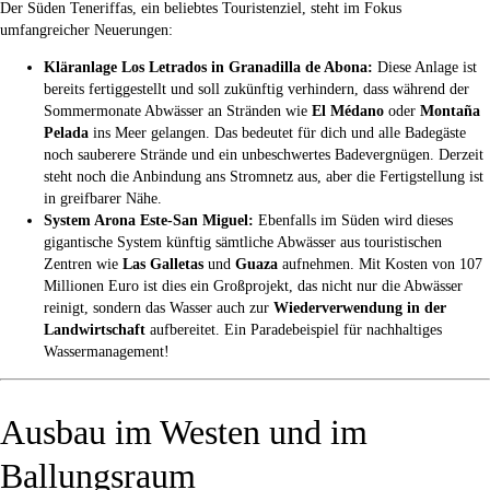
Der Süden Teneriffas, ein beliebtes Touristenziel, steht im Fokus
umfangreicher Neuerungen:
Kläranlage Los Letrados in Granadilla de Abona:
Diese Anlage ist
bereits fertiggestellt und soll zukünftig verhindern, dass während der
Sommermonate Abwässer an Stränden wie
El Médano
oder
Montaña
Pelada
ins Meer gelangen. Das bedeutet für dich und alle Badegäste
noch sauberere Strände und ein unbeschwertes Badevergnügen. Derzeit
steht noch die Anbindung ans Stromnetz aus, aber die Fertigstellung ist
in greifbarer Nähe.
System Arona Este-San Miguel:
Ebenfalls im Süden wird dieses
gigantische System künftig sämtliche Abwässer aus touristischen
Zentren wie
Las Galletas
und
Guaza
aufnehmen. Mit Kosten von 107
Millionen Euro ist dies ein Großprojekt, das nicht nur die Abwässer
reinigt, sondern das Wasser auch zur
Wiederverwendung in der
Landwirtschaft
aufbereitet. Ein Paradebeispiel für nachhaltiges
Wassermanagement!
Ausbau im Westen und im
Ballungsraum