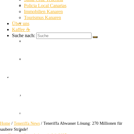
La Gomera News
Policia Local Canarias
Immobilien Kanaren
Tourismus Kanaren
Über uns
La Palma News
Kaffee ☕
Suche nach:
El Hierro News
Kanaren Allgemein
Teneriffa Abwasser
Themen
Lösung
Guardia Civil
270 Millionen für saubere Strände!
SUC
Home
/
Teneriffa News
/
Teneriffa Abwasser Lösung: 270 Millionen für
saubere Strände!
Policia Nacional Canarias